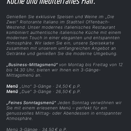
Küche und mediterranes Flair.“
Genießen Sie exklusive Speisen und Weine im „Die
Zwei“ Ristorante Italiano im Stadtteil Offenbach-
Westend.
Unser modernes italienisches Restaurant
kombiniert authentische italienische Küche mit einem
modernen Touch in einer eleganten und entspannten
Atmosphäre.
Wir laden Sie ein, unsere Speisekarte
zusammen mit unserem umfangreichen Angebot an
Getränke und genießen Sie die moderne Umgebung.
„Business-Mittagsmenü“
von Montag bis Freitag von 12
bis 14.30 Uhr,
bieten wir Ihnen ein 3-Gänge-
Mittagsmenü an.
Menü
„Uno“ 3-Gänge · 24,50 € p.P.
Menü
„Due“ 3-Gänge · 26,50 € p.P.
„Feines Sonntagsmenü“
Jeden Sonntag verwöhnen wir
Sie mit einem erlesenen Menü – perfekt für ein
genussvolles Mittag- oder Abendessen in entspannter
Atmosphäre.
Menü 3-Gänge · 34,50 € p.P.