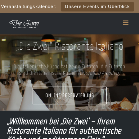
Veranstaltungskalender:
Unsere Events im Überblick
Zum
Inhalt
springen
„Die Zwei“ Ristorante Italiano
Die italienische Küche hat keine Zutaten, die Zutaten
sind die italienische Küche.
(Cristofaro Amodeo)
ONLINE RESERVIERUNG
„Willkommen bei ‚Die Zwei‘ – Ihrem
Ristorante Italiano für authentische